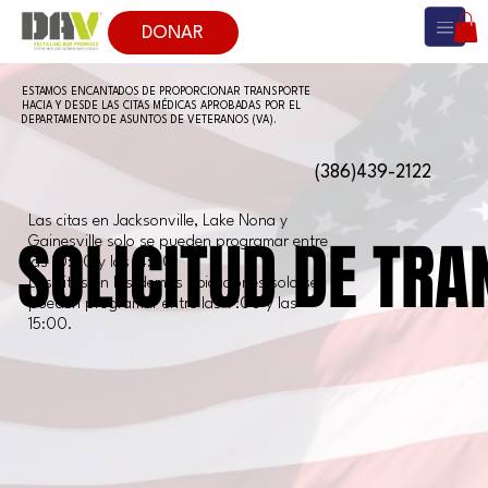
DONAR
ESTAMOS ENCANTADOS DE PROPORCIONAR TRANSPORTE
HACIA Y DESDE LAS CITAS MÉDICAS APROBADAS POR EL
DEPARTAMENTO DE ASUNTOS DE VETERANOS (VA).
(386)439-2122
Las citas en Jacksonville, Lake Nona y
SOLICITUD DE TR
SOLICITUD DE TR
Gainesville solo se pueden programar entre
las 10:00 y las 14:00.
Las citas en las demás ubicaciones solo se
pueden programar entre las 9:00 y las
15:00.